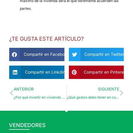
máximo de la vivienda será el que libremente acuerden las
partes.
¿TE GUSTA ESTE ARTÍCULO?
Compartir en Facebook
Compartir en Twitter
Compartir en Linkdin
Compartir en Pinterest
Ant
Sig
ANTERIOR
SIGUIENTE
¿Por qué invertir en vivienda para alquilar en España?
¿Qué gastos debo tener en cuenta a la hora de comprar?
VENDEDORES