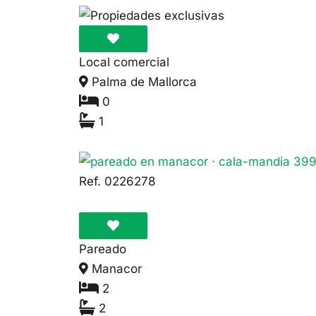
Local comercial
Palma de Mallorca
0
1
58.000€
Ref. 0226278
Pareado
Manacor
2
2