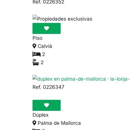
Ref. 0226352
Piso
Calvià
2
2
475.000€
Ref. 0226347
Dúplex
Palma de Mallorca