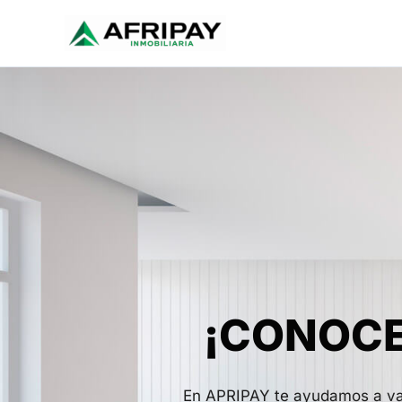
Ir
al
contenido
¡CONOCE
En APRIPAY te ayudamos a valo