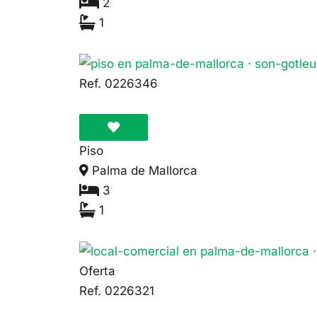
2
1
510.000€
Ref. 0226346
Piso
Palma de Mallorca
3
1
212.000€
Oferta
Ref. 0226321