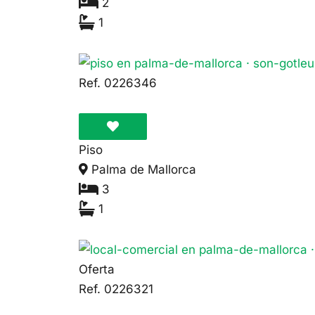
2
1
510.000€
Ref. 0226346
Piso
Palma de Mallorca
3
1
212.000€
Oferta
Ref. 0226321