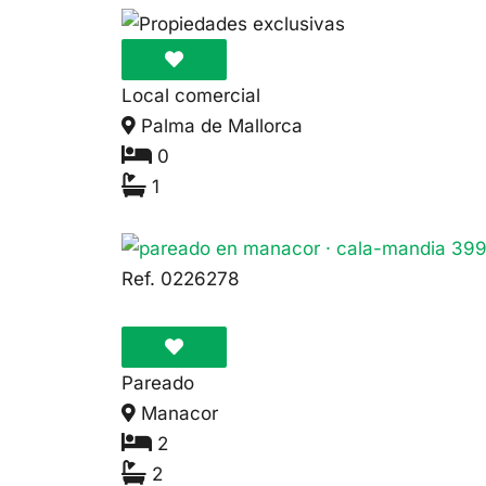
Local comercial
Palma de Mallorca
0
1
58.000€
Ref. 0226278
Pareado
Manacor
2
2