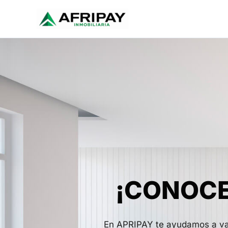
Ir
al
contenido
¡CONOCE
En APRIPAY te ayudamos a valo