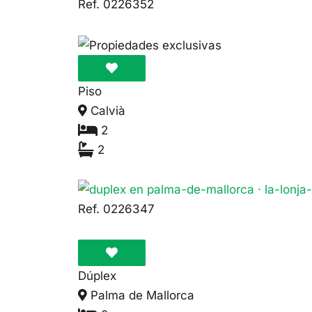
Ref. 0226352
Piso
Calvià
2
2
475.000€
Ref. 0226347
Dúplex
Palma de Mallorca