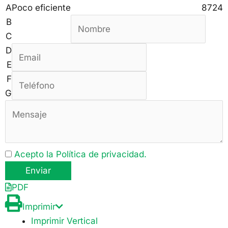
A
Poco eficiente
87
24
B
C
D
E
F
G
Acepto la Política de privacidad.
PDF
Imprimir
Imprimir Vertical