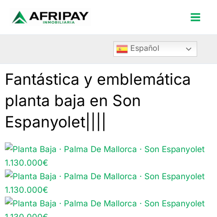
Ir
Mai
al
Men
contenido
Español
Fantástica y emblemática
planta baja en Son
Espanyolet||||