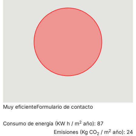
Muy eficiente
Formulario de contacto
2
Consumo de energía
(KW h / m
año): 87
2
Emisiones
(Kg CO
/ m
año): 24
2