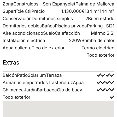
Zona
Construidos
Son Espanyolet
Palma de Mallorca
Superfície útil
Precio
1.130.000€
134 m²
144 m²
Conservación
Dormitorios simples
2
Buen estado
Dormitorios dobles
Baños
Piscina privada
Parking
Si
2
1
Aire acondicionado
Suelo
Calefacción
Mármol
Si
Si
Instalación eléctrica
220W
Bomba de calor
Agua caliente
Tipo de exterior
Termo eléctrico
Todo exterior
Extras
Balcón
Patio
Solarium
Terraza
Armarios empotrados
Trastero
Luz
Agua
Chimenea
Jardín
Barbacoa
Ojo de buey
Todo exterior