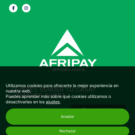
F
I
a
n
c
s
e
t
b
a
o
g
o
r
k
a
-
m
f
Utilizamos cookies para ofrecerte la mejor experiencia en
¿QUIERES VENDER TU CASA?
nuestra web.
LLÁMANOS AHORA
Puedes aprender más sobre qué cookies utilizamos o
desactivarlas en los
ajustes
.
LLAMAR
Aceptar
Rechazar