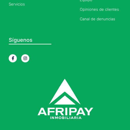
Servicios
Opiniones de clientes
Canal de denuncias
Síguenos
F
I
a
n
c
s
e
t
b
a
o
g
o
r
k
a
-
m
f