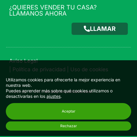
¿QUIERES VENDER TU CASA?
LLÁMANOS AHORA
LLAMAR
Aviso Legal
|
Política de privacidad
|
Uso de cookies
Utilizamos cookies para ofrecerte la mejor experiencia en
nuestra web.
Puedes aprender más sobre qué cookies utilizamos o
Copyright © 2026
afripayinmobiliaria.com
desactivarlas en los
ajustes
.
Aceptar
Rechazar